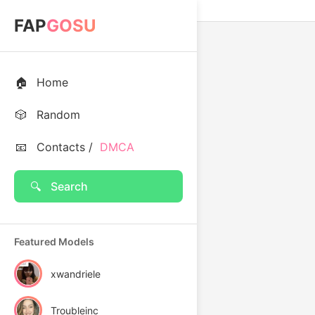
FAP
GOSU
🏠
Home
🎲
Random
📧
Contacts /
DMCA
🔍
Search
Featured Models
xwandriele
Troubleinc