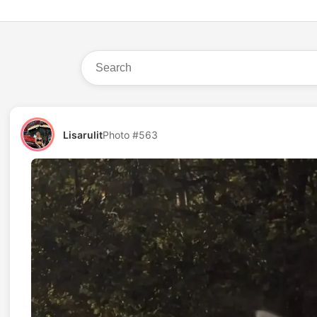
Lisarulit
Photo #563